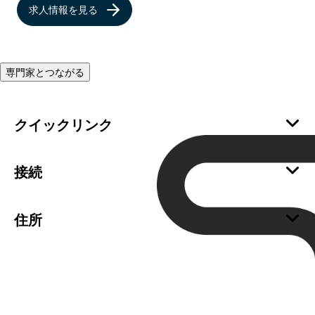
求人情報を見る
専門家とつながる
クイックリンク
会社情報
サステナビリティ
接続
採用情報
SWEPチャネルパートナーになる
倫理的行動規範
SWEPサプライヤーになりませんか？
住所
クッキー
サポート
SWEP International AB
お問い合わせ
PO Box 105
261 44 Landskrona
Sweden
+46 418 40 04 00