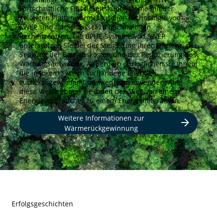
Fortschrittliche Flüssigkeitskühlsysteme mit der
gelöteten Plattenwärmetauscher-Technologie von
SWEP sind Ihr Schlüssel zu nachhaltigen
Rechenzentren. Die BPHE-Systeme von SWEP
unterstützen Sie bei der Steigerung Ihrer Effizienz, der
Senkung der Betriebskosten und der Reduzierung des
Wartungsaufwands. Außerdem ermöglichen sie Ihnen,
die in Ihrem System vorhandene Energie
zurückzugewinnen und wiederzuverwenden: Auf
diese Weise ebnen sie Ihnen den Weg von einem
Energieverbraucher zu einem Energielieferanten.
Weitere Informationen zur
Wärmerückgewinnung
Erfolgsgeschichten