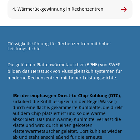
4. Wärmerückgewinnung in Rechenzentren
Flüssigkeitskühlung für Rechenzentren mit hoher
Leistungsdichte
Die gelöteten Plattenwärmetauscher (BPHE) von SWEP
bilden das Herzstück von Flüssigkeitskühlsystemen für
moderne Rechenzentren mit hoher Leistungsdichte.
IBei der einphasigen Direct-to-Chip-Kühlung (DTC)
,
zirkuliert die Kühlflüssigkeit (in der Regel Wasser)
durch eine flache, gekammerte Kühlplatte, die direkt
auf dem Chip platziert ist und so die Wärme
absorbiert. Das (nun warme) Kühlmittel verlässt die
Platte und wird durch einen gelöteten
Plattenwärmetauscher geleitet. Dort kühlt es wieder
ab und steht anschließend für die erneute