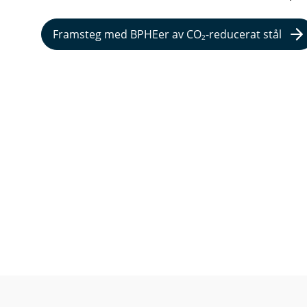
Framsteg med BPHEer av CO
-reducerat stål
2