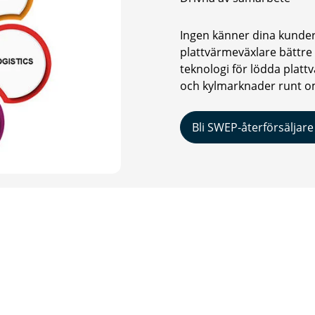
Ingen känner dina kunder
plattvärmeväxlare bättre
teknologi för lödda plattv
och kylmarknader runt om
Bli SWEP-återförsäljare
Adress
Följ oss