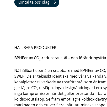
Kontakta oss idag
HÅLLBARA PRODUKTER
BPHEer av CO
-reducerat stål – den förändringsfri
2
Nå hållbarhetsmålen snabbare med BPHEer av CO
2
SWEP. De är tekniskt identiska med våra välkända v
kanalplattor tillverkade av rostfritt stål som är f
ger lägre CO
-utsläpp. Inga designändringar i era sy
2
inga kompromisser när det gäller prestanda – bara u
koldioxidutsläpp. Se fram emot lägre koldioxidavtry
marknaden och ett verifierat sätt att minska scope 