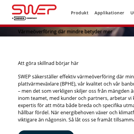
Produkt
Applikationer
U
Värmeöverföring där mindre betyder mer
Att göra skillnad börjar här
SWEP säkerställer effektiv värmeöverföring där mi
plattvärmeväxlare (BPHE), vår kvalitet och vår banbr
– men det som verkligen skiljer oss från mängden
inom teamet, med kunder och partners, arbetar vi 
expertis för att möta både breda och specifika utma
hållbar fördel. När energibehoven växer och klimatfö
viktigare än någonsin. Så låt oss se framåt tillsamm