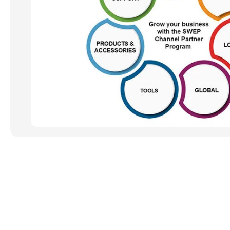
Snabblänkar
Anslut