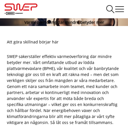
Värmeöverföring där mindre betyder mer
Att göra skillnad börjar här
SWEP säkerställer effektiv värmeöverföring där mindre
betyder mer. Vårt omfattande utbud av lödda
plattvärmeväxlare (BPHE), vår kvalitet och vår banbrytande
teknologi gör oss till en kraft att räkna med – men det som
verkligen skiljer oss från mängden är våra medarbetare.
Genom ett nära samarbete inom teamet, med kunder och
partners, arbetar vi kontinuerligt med innovation och
använder vår expertis för att möta både breda och
specifika utmaningar – vilket ger oss en konkurrenskraftig
och hållbar fördel. När energibehoven växer och
klimatförändringarna blir allt mer påtagliga är vårt syfte
viktigare än någonsin. Så låt oss se framåt tillsammans.