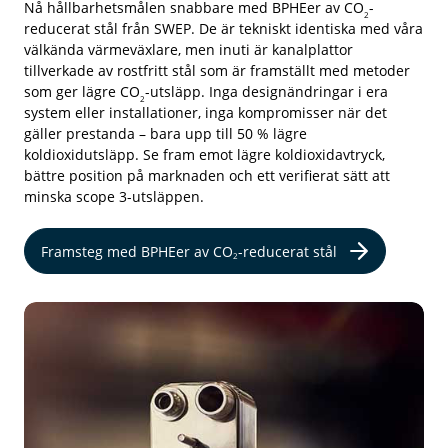
Nå hållbarhetsmålen snabbare med BPHEer av CO
-
2
reducerat
stål från SWEP. De är tekniskt identiska med våra
välkända värmeväxlare, men inuti är kanalplattor
tillverkade av rostfritt stål som är framställt med metoder
som ger lägre CO
-utsläpp. Inga designändringar i era
2
system eller installationer, inga kompromisser när det
gäller prestanda – bara upp till 50 % lägre
koldioxidutsläpp. Se fram emot lägre koldioxidavtryck,
bättre position på marknaden och ett verifierat sätt att
minska scope 3-utsläppen.
Framsteg med BPHEer av CO
-reducerat stål
2