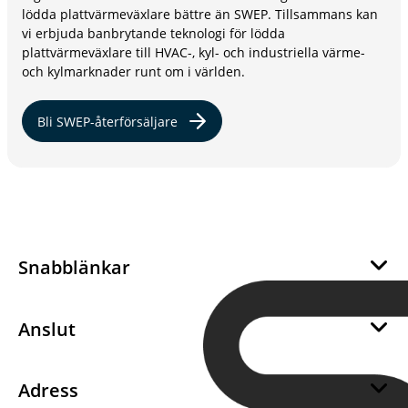
lödda plattvärmeväxlare bättre än SWEP. Tillsammans kan
vi erbjuda banbrytande teknologi för lödda
plattvärmeväxlare till HVAC-, kyl- och industriella värme-
och kylmarknader runt om i världen.
Bli SWEP-återförsäljare
Snabblänkar
Om oss
Hållbarhet
Anslut
Career
Bli en SWEP återförsäljare
Integritet
Bli en SWEP-leverantör
Adress
Kakor