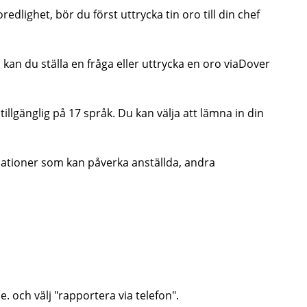
edlighet, bör du först uttrycka tin oro till din chef
n du ställa en fråga eller uttrycka en oro via
Dover
illgänglig på 17 språk. Du kan välja att lämna in din
tuationer som kan påverka anställda, andra
e.
och välj "rapportera via telefon".