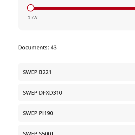
0
kW
Documents: 43
SWEP B221
SWEP DFXD310
SWEP PI190
SWEP S500T