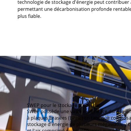
technologie de stockage d'énergie peut contribuer 
permettant une décarbonisation profonde rentable
plus fiable.
SWEP pour le stockage d'énergie
SWEP possède une vaste expérience dans le 
à plaques brasées (BPHE) en tant que composant
stockage d'énergie de plusieurs mégawatts, y c
et l'air comprimé ou liquéfié, ainsi que pour le