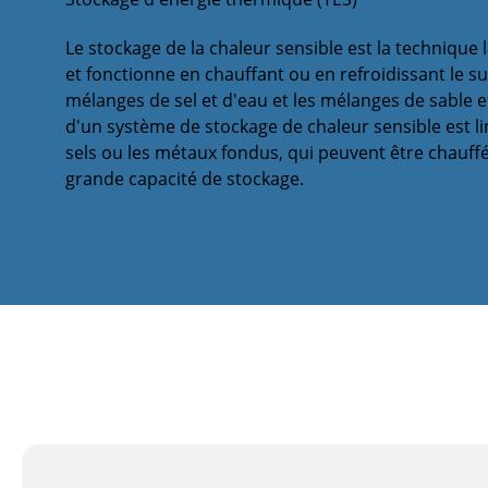
Le stockage de la chaleur sensible est la technique
et fonctionne en chauffant ou en refroidissant le su
mélanges de sel et d'eau et les mélanges de sable 
d'un système de stockage de chaleur sensible est li
sels ou les métaux fondus, qui peuvent être chauff
grande capacité de stockage.