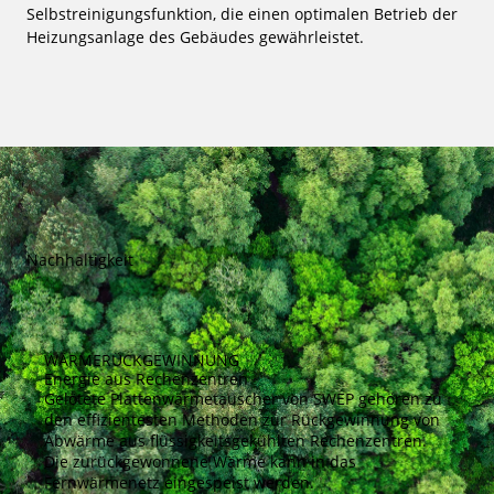
Selbstreinigungsfunktion, die einen optimalen Betrieb der
Heizungsanlage des Gebäudes gewährleistet.
Nachhaltigkeit
WÄRMERÜCKGEWINNUNG
Energie aus Rechenzentren
Gelötete Plattenwärmetauscher von SWEP gehören zu
den effizientesten Methoden zur Rückgewinnung von
Abwärme aus flüssigkeitsgekühlten Rechenzentren.
Die zurückgewonnene Wärme kann in das
Fernwärmenetz eingespeist werden.