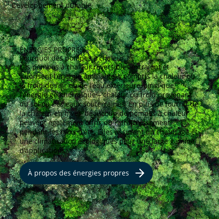
Développement durable
ÉNERGIES PROPRES
Pourquoi des pompes à chaleur ?
Les pompes à chaleur réversibles extraient et
valorisent l’énergie ambiante, y compris la chaleur ou
le froid de l’air ou de l’eau extérieure, ainsi que
l’énergie géothermique – chaleur ou froid provenant
du sol ou des eaux souterraines. En plus de fournir de
la chaleur en hiver, beaucoup de pompes à chaleur
peuvent également offrir du rafraîchissement
pendant les mois d’été. Elles assurent un chauffage et
une climatisation écologiques pour une large gamme
d’applications.
À propos des énergies propres