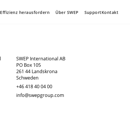
Effizienz herausfordern
Über SWEP
Support
Kontakt
Adresse
Folgen Sie un
l
SWEP International AB
PO Box 105
261 44 Landskrona
Schweden
+46 418 40 04 00
info@swepgroup.com