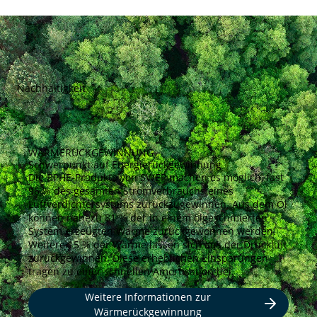
Nachhaltigkeit
WÄRMERÜCKGEWINNUNG
Schwerpunkt auf Energierückgewinnung
Die BPHE-Produkte von SWEP machen es möglich, fast
96 % des gesamten Stromverbrauchs eines
Luftverdichtersystems zurückzugewinnen. Aus dem Öl
können nahezu 81 % der in einem ölgeschmierten
System erzeugten Wärme zurückgewonnen werden.
Weitere 15 % der Wärme lassen sich aus der Druckluft
zurückgewinnen. Diese erheblichen Einsparungen
tragen zu einer schnellen Amortisation bei.
Weitere Informationen zur
Wärmerückgewinnung