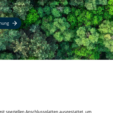
fangen und daraus Warmwasser zu erzeugen.
 Abwärme erhöht die Energieeffizienz von
nnung
t speziellen Anschlussplatten ausgestattet, um