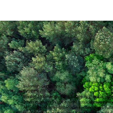
Nachhaltigkeit
Wärmerückgewinnung
Extreme Effizienz
Bei der Stromerzeugung haben Aggregate nur e
ihnen erzeugte Wärme nicht zurückgewonnen 
Anlagen gelötete Plattenwärmeübertrager zum