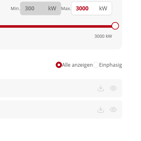
kW
kW
Min.
Max.
3000
kW
Alle anzeigen
Einphasig