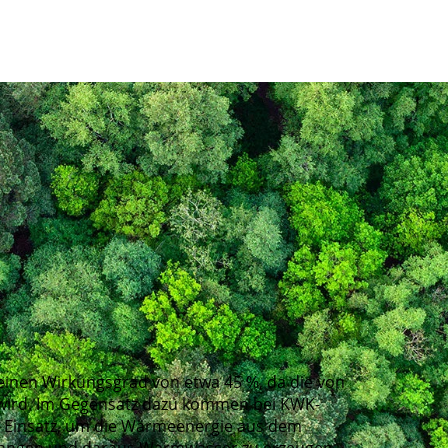
inen Wirkungsgrad von etwa 45 %, da die von
wird. Im Gegensatz dazu kommen bei KWK-
 Einsatz, um die Wärmeenergie aus dem