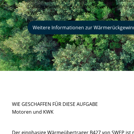
Mantelwasser, dem Öl und den Abgasen aufzu
Die Rückgewinnung und Wiederverwendung von
KWK-Anlagen auf nahezu 80 %.
Weitere Informationen zur Wärmerückgewi
WIE GESCHAFFEN FÜR DIESE AUFGABE
Motoren und KWK
Der einphasige Wärmeübertrager B427 von SWEP ist mi