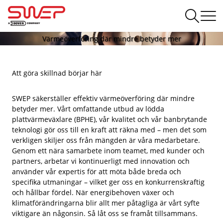
Värmeöverföring där mindre betyder mer
Att göra skillnad börjar här
SWEP säkerställer effektiv värmeöverföring där mindre
betyder mer. Vårt omfattande utbud av lödda
plattvärmeväxlare (BPHE), vår kvalitet och vår banbrytande
teknologi gör oss till en kraft att räkna med – men det som
verkligen skiljer oss från mängden är våra medarbetare.
Genom ett nära samarbete inom teamet, med kunder och
partners, arbetar vi kontinuerligt med innovation och
använder vår expertis för att möta både breda och
specifika utmaningar – vilket ger oss en konkurrenskraftig
och hållbar fördel. När energibehoven växer och
klimatförändringarna blir allt mer påtagliga är vårt syfte
viktigare än någonsin. Så låt oss se framåt tillsammans.