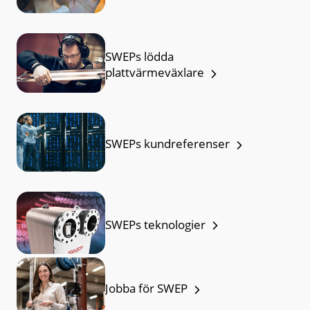
SWEPs lödda
plattvärmeväxlare
SWEPs kundreferenser
SWEPs teknologier
Jobba för SWEP