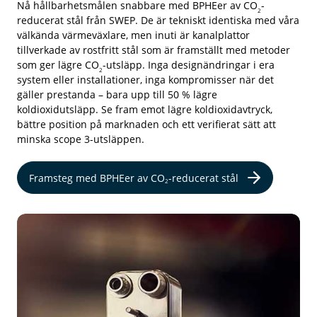
Nå hållbarhetsmålen snabbare med BPHEer av CO
-
2
reducerat
stål från SWEP. De är tekniskt identiska med våra
välkända värmeväxlare, men inuti är kanalplattor
tillverkade av rostfritt stål som är framställt med metoder
som ger lägre CO
-utsläpp. Inga designändringar i era
2
system eller installationer, inga kompromisser när det
gäller prestanda – bara upp till 50 % lägre
koldioxidutsläpp. Se fram emot lägre koldioxidavtryck,
bättre position på marknaden och ett verifierat sätt att
minska scope 3-utsläppen.
Framsteg med BPHEer av CO
-reducerat stål
2