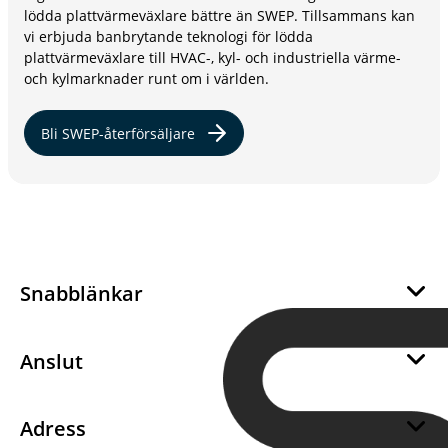
lödda plattvärmeväxlare bättre än SWEP. Tillsammans kan
vi erbjuda banbrytande teknologi för lödda
plattvärmeväxlare till HVAC-, kyl- och industriella värme-
och kylmarknader runt om i världen.
Bli SWEP-återförsäljare
Snabblänkar
Om oss
Hållbarhet
Anslut
Career
Bli en SWEP återförsäljare
Integritet
Bli en SWEP-leverantör
Adress
Kakor