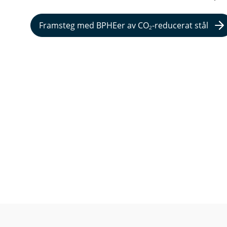
Framsteg med BPHEer av CO
-reducerat stål
2