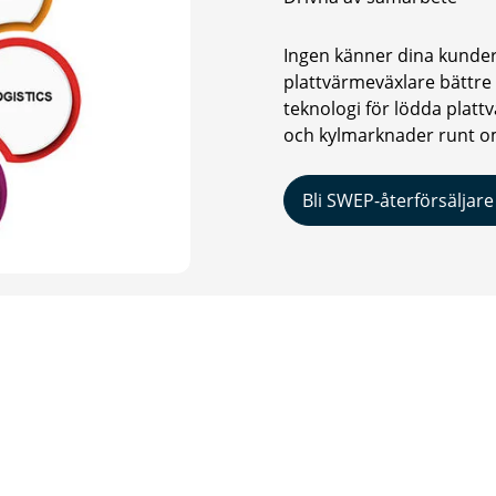
Ingen känner dina kunder
plattvärmeväxlare bättre
teknologi för lödda plattv
och kylmarknader runt om
Bli SWEP-återförsäljare
Adress
Följ oss