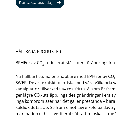
Kontakta oss idag
HÅLLBARA PRODUKTER
BPHEer av CO
-reducerat stål – den förändringsfri
2
Nå hållbarhetsmålen snabbare med BPHEer av CO
2
SWEP. De är tekniskt identiska med våra välkända v
kanalplattor tillverkade av rostfritt stål som är f
ger lägre CO
-utsläpp. Inga designändringar i era sy
2
inga kompromisser när det gäller prestanda – bara u
koldioxidutsläpp. Se fram emot lägre koldioxidavtry
marknaden och ett verifierat sätt att minska scope 