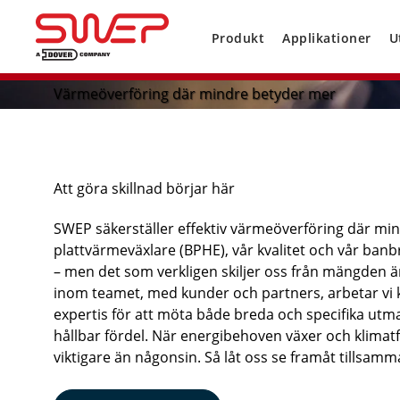
Produkt
Applikationer
U
Värmeöverföring där mindre betyder mer
Att göra skillnad börjar här
SWEP säkerställer effektiv värmeöverföring där mi
plattvärmeväxlare (BPHE), vår kvalitet och vår banbr
– men det som verkligen skiljer oss från mängden
inom teamet, med kunder och partners, arbetar vi 
expertis för att möta både breda och specifika utma
hållbar fördel. När energibehoven växer och klimatfö
viktigare än någonsin. Så låt oss se framåt tillsamm