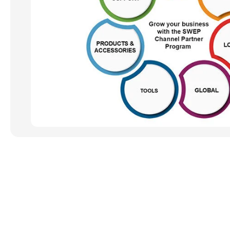
Snabblänkar
Anslut