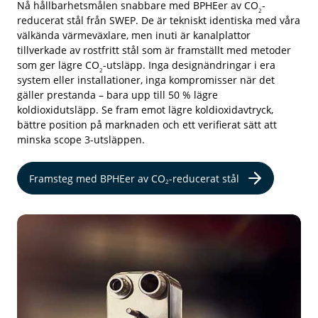
Nå hållbarhetsmålen snabbare med BPHEer av CO
-
2
reducerat
stål från SWEP. De är tekniskt identiska med våra
välkända värmeväxlare, men inuti är kanalplattor
tillverkade av rostfritt stål som är framställt med metoder
som ger lägre CO
-utsläpp. Inga designändringar i era
2
system eller installationer, inga kompromisser när det
gäller prestanda – bara upp till 50 % lägre
koldioxidutsläpp. Se fram emot lägre koldioxidavtryck,
bättre position på marknaden och ett verifierat sätt att
minska scope 3-utsläppen.
Framsteg med BPHEer av CO
-reducerat stål
2