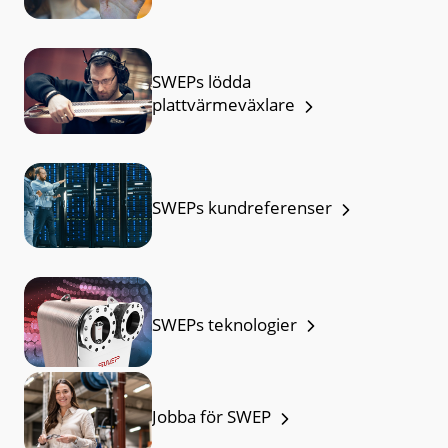
SWEPs lödda
plattvärmeväxlare
SWEPs kundreferenser
SWEPs teknologier
Jobba för SWEP