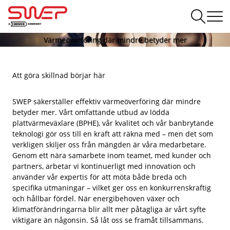
Värmeöverföring där mindre betyder mer
Att göra skillnad börjar här
SWEP säkerställer effektiv värmeöverföring där mindre
betyder mer. Vårt omfattande utbud av lödda
plattvärmeväxlare (BPHE), vår kvalitet och vår banbrytande
teknologi gör oss till en kraft att räkna med – men det som
verkligen skiljer oss från mängden är våra medarbetare.
Genom ett nära samarbete inom teamet, med kunder och
partners, arbetar vi kontinuerligt med innovation och
använder vår expertis för att möta både breda och
specifika utmaningar – vilket ger oss en konkurrenskraftig
och hållbar fördel. När energibehoven växer och
klimatförändringarna blir allt mer påtagliga är vårt syfte
viktigare än någonsin. Så låt oss se framåt tillsammans.