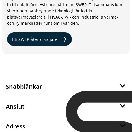
lödda plattvärmeväxlare bättre än SWEP. Tillsammans kan
vi erbjuda banbrytande teknologi för lödda
plattvärmeväxlare till HVAC-, kyl- och industriella värme-
och kylmarknader runt om i världen.
Bli SWEP-återförsäljare
Snabblänkar
Om oss
Hållbarhet
Anslut
Career
Bli en SWEP återförsäljare
Integritet
Bli en SWEP-leverantör
Adress
Kakor