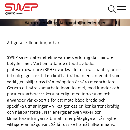
Värmeöverföring där mindre betyder mer
Att göra skillnad börjar här
SWEP säkerställer effektiv värmeöverföring där mindre
betyder mer. Vårt omfattande utbud av lödda
plattvärmeväxlare (BPHE), vår kvalitet och vår banbrytande
teknologi gör oss till en kraft att räkna med – men det som
verkligen skiljer oss från mängden är våra medarbetare.
Genom ett nära samarbete inom teamet, med kunder och
partners, arbetar vi kontinuerligt med innovation och
använder vår expertis för att möta både breda och
specifika utmaningar – vilket ger oss en konkurrenskraftig
och hållbar fördel. När energibehoven växer och
klimatförändringarna blir allt mer påtagliga är vårt syfte
viktigare än någonsin. Så låt oss se framåt tillsammans.