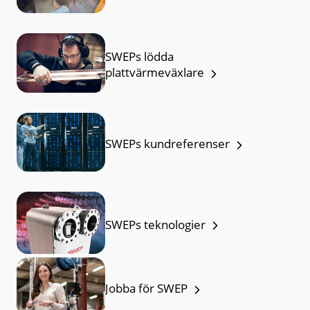
SWEPs lödda
plattvärmeväxlare
SWEPs kundreferenser
SWEPs teknologier
Jobba för SWEP