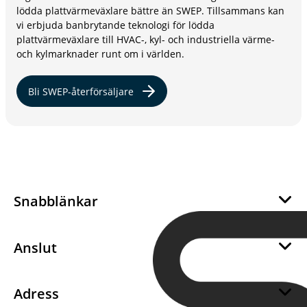
lödda plattvärmeväxlare bättre än SWEP. Tillsammans kan
vi erbjuda banbrytande teknologi för lödda
plattvärmeväxlare till HVAC-, kyl- och industriella värme-
och kylmarknader runt om i världen.
Bli SWEP-återförsäljare
Snabblänkar
Om oss
Hållbarhet
Anslut
Career
Bli en SWEP återförsäljare
Integritet
Bli en SWEP-leverantör
Adress
Kakor