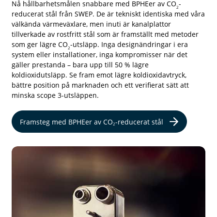
Nå hållbarhetsmålen snabbare med BPHEer av CO
-
2
reducerat
stål från SWEP. De är tekniskt identiska med våra
välkända värmeväxlare, men inuti är kanalplattor
tillverkade av rostfritt stål som är framställt med metoder
som ger lägre CO
-utsläpp. Inga designändringar i era
2
system eller installationer, inga kompromisser när det
gäller prestanda – bara upp till 50 % lägre
koldioxidutsläpp. Se fram emot lägre koldioxidavtryck,
bättre position på marknaden och ett verifierat sätt att
minska scope 3-utsläppen.
Framsteg med BPHEer av CO
-reducerat stål
2